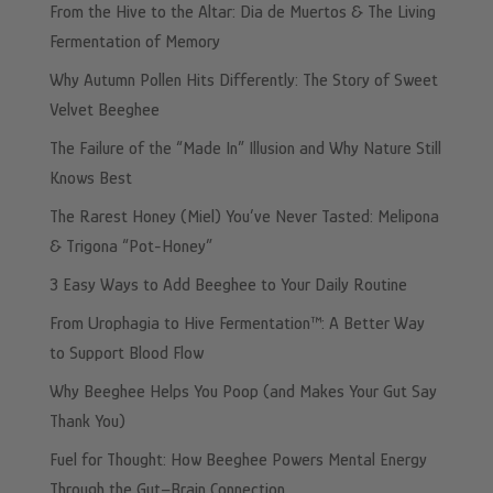
From the Hive to the Altar: Dia de Muertos & The Living
Fermentation of Memory
Why Autumn Pollen Hits Differently: The Story of Sweet
Velvet Beeghee
The Failure of the “Made In” Illusion and Why Nature Still
Knows Best
The Rarest Honey (Miel) You’ve Never Tasted: Melipona
& Trigona “Pot-Honey”
3 Easy Ways to Add Beeghee to Your Daily Routine
From Urophagia to Hive Fermentation™: A Better Way
to Support Blood Flow
Why Beeghee Helps You Poop (and Makes Your Gut Say
Thank You)
Fuel for Thought: How Beeghee Powers Mental Energy
Through the Gut–Brain Connection