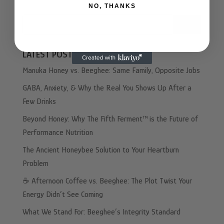
NO, THANKS
Search
LATEST POSTS
Manuka Honey vs. Beeghee: Same Family, Opposite Jobs
GABA, Anxiety, & Why the Real You Shows Up After a
Few Drinks
Beyond Honey: Why The Fifth Ferment™ is the Future of
Performance Nutrition
The Ancient Honeybee Solution to Your Heartburn
Problem
☕️ Afternoon Coffee vs. Beeghee: The Plot Twist Your
Energy Didn’t See Coming
What We Stand For: Beeghee’s Integrity Standard